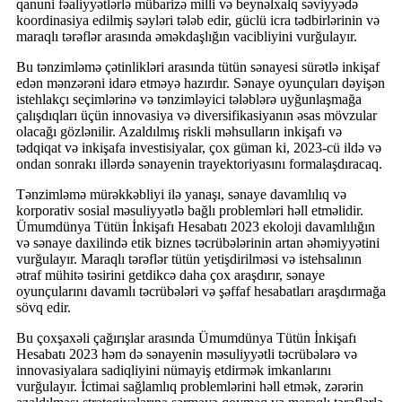
qanuni fəaliyyətlərlə mübarizə milli və beynəlxalq səviyyədə
koordinasiya edilmiş səyləri tələb edir, güclü icra tədbirlərinin və
maraqlı tərəflər arasında əməkdaşlığın vacibliyini vurğulayır.
Bu tənzimləmə çətinlikləri arasında tütün sənayesi sürətlə inkişaf
edən mənzərəni idarə etməyə hazırdır. Sənaye oyunçuları dəyişən
istehlakçı seçimlərinə və tənzimləyici tələblərə uyğunlaşmağa
çalışdıqları üçün innovasiya və diversifikasiyanın əsas mövzular
olacağı gözlənilir. Azaldılmış riskli məhsulların inkişafı və
tədqiqat və inkişafa investisiyalar, çox güman ki, 2023-cü ildə və
ondan sonrakı illərdə sənayenin trayektoriyasını formalaşdıracaq.
Tənzimləmə mürəkkəbliyi ilə yanaşı, sənaye davamlılıq və
korporativ sosial məsuliyyətlə bağlı problemləri həll etməlidir.
Ümumdünya Tütün İnkişafı Hesabatı 2023 ekoloji davamlılığın
və sənaye daxilində etik biznes təcrübələrinin artan əhəmiyyətini
vurğulayır. Maraqlı tərəflər tütün yetişdirilməsi və istehsalının
ətraf mühitə təsirini getdikcə daha çox araşdırır, sənaye
oyunçularını davamlı təcrübələri və şəffaf hesabatları araşdırmağa
sövq edir.
Bu çoxşaxəli çağırışlar arasında Ümumdünya Tütün İnkişafı
Hesabatı 2023 həm də sənayenin məsuliyyətli təcrübələrə və
innovasiyalara sadiqliyini nümayiş etdirmək imkanlarını
vurğulayır. İctimai sağlamlıq problemlərini həll etmək, zərərin