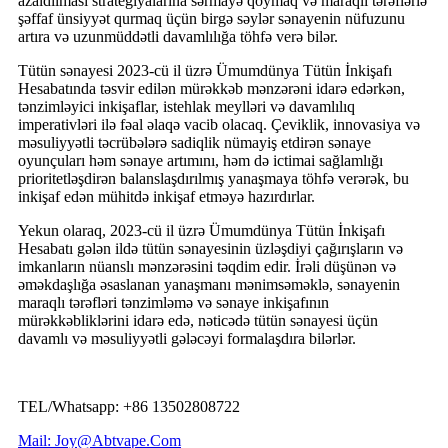
azaldılması strategiyalarına sərmayə qoymaq və maraqlı tərəflərlə
şəffaf ünsiyyət qurmaq üçün birgə səylər sənayenin nüfuzunu
artıra və uzunmüddətli davamlılığa töhfə verə bilər.
Tütün sənayesi 2023-cü il üzrə Ümumdünya Tütün İnkişafı
Hesabatında təsvir edilən mürəkkəb mənzərəni idarə edərkən,
tənzimləyici inkişaflar, istehlak meylləri və davamlılıq
imperativləri ilə fəal əlaqə vacib olacaq. Çeviklik, innovasiya və
məsuliyyətli təcrübələrə sadiqlik nümayiş etdirən sənaye
oyunçuları həm sənaye artımını, həm də ictimai sağlamlığı
prioritetləşdirən balanslaşdırılmış yanaşmaya töhfə verərək, bu
inkişaf edən mühitdə inkişaf etməyə hazırdırlar.
Yekun olaraq, 2023-cü il üzrə Ümumdünya Tütün İnkişafı
Hesabatı gələn ildə tütün sənayesinin üzləşdiyi çağırışların və
imkanların nüanslı mənzərəsini təqdim edir. İrəli düşünən və
əməkdaşlığa əsaslanan yanaşmanı mənimsəməklə, sənayenin
maraqlı tərəfləri tənzimləmə və sənaye inkişafının
mürəkkəbliklərini idarə edə, nəticədə tütün sənayesi üçün
davamlı və məsuliyyətli gələcəyi formalaşdıra bilərlər.
TEL/Whatsapp: +86 13502808722
Mail: Joy@Abtvape.Com