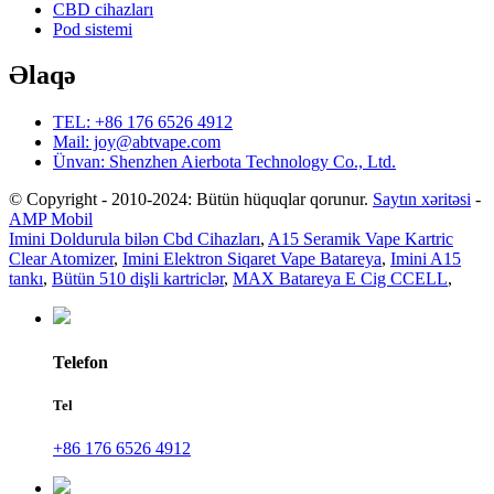
CBD cihazları
Pod sistemi
Əlaqə
TEL: +86 176 6526 4912
Mail: joy@abtvape.com
Ünvan: Shenzhen Aierbota Technology Co., Ltd.
© Copyright - 2010-2024: Bütün hüquqlar qorunur.
Saytın xəritəsi
-
AMP Mobil
Imini Doldurula bilən Cbd Cihazları
,
A15 Seramik Vape Kartric
Clear Atomizer
,
Imini Elektron Siqaret Vape Batareya
,
Imini A15
tankı
,
Bütün 510 dişli kartriclər
,
MAX Batareya E Cig CCELL
,
Telefon
Tel
+86 176 6526 4912