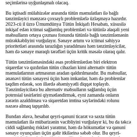
seçimlərinə uyğunlaşmalı olacaq.
Bu iqtisadi mülahizələr arasında tütün məmulatları ilə bağlı
tənzimləyici mənzərə çoxsaylı problemlərlə üzləşməyə hazırdır.
2023-cü il üzrə Ümumdünya Tütün İnkişafı Hesabatı, xüsusilə
inkişaf edən ictimai sağlamlıq problemləri və tütünlə əlaqəli yeni
məhsulların ortaya çıxması fonunda tütünlə bağlı tənzimləmənin
mürəkkəbliyini vurğulayır. Sənaye artımı və ictimai səhiyyə
prioritetləri arasında tarazlığın yaradılması həm tənzimləyicilər,
həm də sənaye maraqlı tərəfləri üçün kritik məsələ olaraq qalır.
Tütün tənzimləməsindəki əsas problemlərdən biri elektron
siqaretlər və qızdırılan tütün cihazları kimi alternativ tütün
məmulatlarının artmasının aradan qaldırılmasıdır. Bu məhsullar,
ənənəvi tütün sənayesi üçün həm imkanlar, həm də problemlər
təqdim edərək, son illərdə əhəmiyyətli diqqət toplayıb.
Tənzimləyicilərə bu alternativ məhsulların sağlamlıq üçün
potensial təsirlərini qiymətləndirmək, eyni zamanda onların
zərərin azaldılması və siqaretdən imtina səylərindəki rolunu
nəzərə almaq tapşırılıb.
Bundan əlavə, hesabat qeyri-qanuni ticarət və saxta tütün
məmulatları ilə mübarizənin vacibliyini vurğulayır ki, bu da təkcə
ciddi sağlamlıq riskləri yaratmır, həm də hökumətlər və qanuni
sənaye oyunçuları üçün gəlir itkilərinə səbəb olur. Bu qeyri-