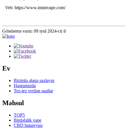
Veb: https://www.iminivape.com/
Göndərmə vaxtı: 09 iyul 2024-cü il
Ev
Bizimlə əlaqə saxlayın
Haqqımızda
Tez-tez verilən suallar
Məhsul
TOP5
Birdəfəlik vape
CBD batareyası