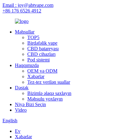
Email : joy@abtvape.com
+86 176 6526 4912
Məhsullar
TOP5
Birdəfəlik vape
CBD batareyası
CBD cihazları
Pod sistemi
Haqqımızda
OEM və ODM
Xəbərlər
Tez-tez verilən suallar
Dəstək
Bizimlə əlaqə saxlayın
Məhsulu yoxlayın
Niyə Bizi Seçin
Video
English
Ev
Xəbərlər