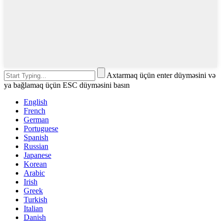
Axtarmaq üçün enter düyməsini və
ya bağlamaq üçün ESC düyməsini basın
English
French
German
Portuguese
Spanish
Russian
Japanese
Korean
Arabic
Irish
Greek
Turkish
Italian
Danish