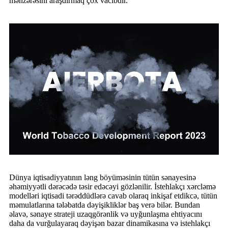
mənzərəsini araşdırmaq çox vacibdir.
Dünya iqtisadiyyatının ləng böyüməsinin tütün sənayesinə
əhəmiyyətli dərəcədə təsir edəcəyi gözlənilir. İstehlakçı xərcləmə
modelləri iqtisadi tərəddüdlərə cavab olaraq inkişaf etdikcə, tütün
məmulatlarına tələbatda dəyişikliklər baş verə bilər. Bundan
əlavə, sənaye strateji uzaqgörənlik və uyğunlaşma ehtiyacını
daha da vurğulayaraq dəyişən bazar dinamikasına və istehlakçı