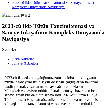
2023-cü ildə Tütün Tənzimlənməsi və Sənaye İnkişafının
Kompleks Dünyasında Naviqasiya
2023-cü ildə Tütün Tənzimlənməsi və
Sənaye İnkişafının Kompleks Dünyasında
Naviqasiya
Xəbərlər
Şirkət xəbərləri
Sənaye Xəbərləri
2023-cü ilə qədəm qoyduğumuz zaman qlobal iqtisadiyyatın
müxtəlif sənayelər üçün saysız-hesabsız çağırışlar və imkanlar
təqdim edərək yavaş artım yaşayacağı proqnozlaşdırılır.
Mürəkkəb və dəyişən mühitdə hərəkət etməyə hazır olan belə
sənayelərdən biri də tütün sənayesidir. 2023-cü il üzrə Dünya
Tütün İnkişafı Hesabatı gözlənilən inkişaflara və maneələrə işıq
salmaqla, tütün tənzimlənməsi və sənaye artımının mürəkkəb