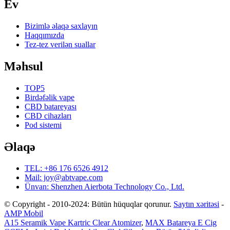
Ev
Bizimlə əlaqə saxlayın
Haqqımızda
Tez-tez verilən suallar
Məhsul
TOP5
Birdəfəlik vape
CBD batareyası
CBD cihazları
Pod sistemi
Əlaqə
TEL: +86 176 6526 4912
Mail: joy@abtvape.com
Ünvan: Shenzhen Aierbota Technology Co., Ltd.
© Copyright - 2010-2024: Bütün hüquqlar qorunur.
Saytın xəritəsi
-
AMP Mobil
A15 Seramik Vape Kartric Clear Atomizer
,
MAX Batareya E Cig