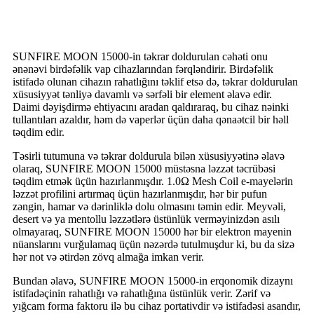
SUNFIRE MOON 15000-in təkrar doldurulan cəhəti onu
ənənəvi birdəfəlik vap cihazlarından fərqləndirir. Birdəfəlik
istifadə olunan cihazın rahatlığını təklif etsə də, təkrar doldurulan
xüsusiyyət tənliyə davamlı və sərfəli bir element əlavə edir.
Daimi dəyişdirmə ehtiyacını aradan qaldıraraq, bu cihaz nəinki
tullantıları azaldır, həm də vaperlər üçün daha qənaətcil bir həll
təqdim edir.
Təsirli tutumuna və təkrar doldurula bilən xüsusiyyətinə əlavə
olaraq, SUNFIRE MOON 15000 müstəsna ləzzət təcrübəsi
təqdim etmək üçün hazırlanmışdır. 1.0Ω Mesh Coil e-mayelərin
ləzzət profilini artırmaq üçün hazırlanmışdır, hər bir pufun
zəngin, hamar və dərinliklə dolu olmasını təmin edir. Meyvəli,
desert və ya mentollu ləzzətlərə üstünlük verməyinizdən asılı
olmayaraq, SUNFIRE MOON 15000 hər bir elektron mayenin
nüanslarını vurğulamaq üçün nəzərdə tutulmuşdur ki, bu da sizə
hər not və ətirdən zövq almağa imkan verir.
Bundan əlavə, SUNFIRE MOON 15000-in erqonomik dizaynı
istifadəçinin rahatlığı və rahatlığına üstünlük verir. Zərif və
yığcam forma faktoru ilə bu cihaz portativdir və istifadəsi asandır,