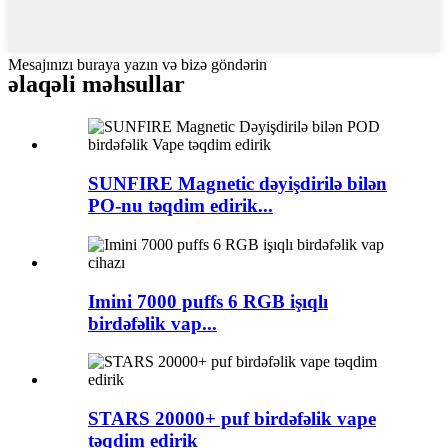
Mesajınızı buraya yazın və bizə göndərin
əlaqəli məhsullar
SUNFIRE Magnetic dəyişdirilə bilən
PO-nu təqdim edirik...
Imini 7000 puffs 6 RGB işıqlı
birdəfəlik vap...
STARS 20000+ puf birdəfəlik vape
təqdim edirik