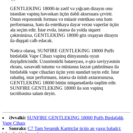
GENTLEKING 18000-in zərif və yığcam dizaynı onu
istənilən vapinq həvəskarı üçün dəbli aksesuara çevirir.
Onun erqonomik forması və müasir estetikası onu həm
performansa, həm də estetikaya dəyər verən vaperlər üçün
əla seçim edir. İstər evdə, istərsə də yolda siqaret
çəkirsinizsə, GENTLEKING 18000 göz oxşayan dizaynı
ilə diqqəti cəlb edəcək.
Nəticə olaraq, SUNFIRE GENTLEKING 18000 Puffs
birdəfəlik Vape Cihazı vapinq dünyasında oyun
dəyişdiricisidir. Uzunömürlü batareyası, e-şirə səviyyəsinin
ekranı, səxavətli tutumu və müstəsna ləzzət çatdırılması ilə
birdəfəlik vape cihazları üçün yeni standart təyin edir. İstər
rahatlıq, istər performans, istərsə də üslub axtarırsınızsa,
GENTLEKING 18000 bütün istiqamətlərdə təqdim edir.
SUNFIRE GENTLEKING 18000 ilə son vapinq
təcrübəsinə salam deyin.
Əvvəlki:
SUNFIRE GENTLEKING 18000 Puffs Birdəfəlik
Vape Cihazı
Sonrakı:
C7 Tam Seramik Kartriclər üçün ən yaxşı bələdçi: