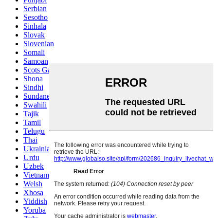
Serbian
Sesotho
Sinhala
Slovak
Slovenian
Somali
Samoan
Scots Gaelic
Shona
Sindhi
Sundanese
Swahili
Tajik
Tamil
Telugu
Thai
Ukrainian
Urdu
Uzbek
Vietnamese
Welsh
Xhosa
Yiddish
Yoruba