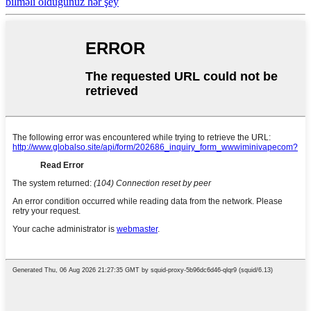
bilməli olduğunuz hər şey