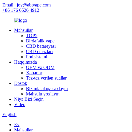
Email : joy@abtvape.com
+86 176 6526 4912
Məhsullar
TOP5
Birdəfəlik vape
CBD batareyası
CBD cihazları
Pod sistemi
Haqqımızda
OEM və ODM
Xəbərlər
Tez-tez verilən suallar
Dəstək
Bizimlə əlaqə saxlayın
Məhsulu yoxlayın
Niyə Bizi Seçin
Video
English
Ev
Məhsullar