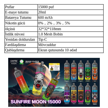
Puflar
15000 puf
E-maye tutumu
20ml
Batareya Tutumu
600 mAh
Nikotin gücü
0%，2%，3%，5%
ölçüsü
32*32*118mm
İstilik nüvəsi
1.0 Mesh Bobin
Yenidən doldurulan
Tip-C
Fərdiləşdirmə
Mövcuddur
Qablaşdırma
Ekran qutusunda 10 ədəd