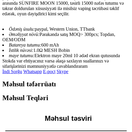
arasında SUNFIRE MOON 15000, təsirli 15000 nəfəs tutumu və
təkrar doldurulan xüsusiyyəti ilə misilsiz vaping təcrübəsi təklif
edərək, oyun dəyişdirici kimi seçilir.
Ödəniş üsulu:
paypal, Western Union, TTbank
Əməliyyat növü:
Pərakəndə satış MOQ> 300pcs; Topdan,
OEM/ODM
Batareya tutumu:
600 mAh
İstilik nüvəsi:
1.0Ω MESH Bobin
maye tutumu:
Elektron maye 20ml 10 ədəd ekran qutusunda
Stokda var ehtiyacınız varsa əlaqə saxlayın suallarınızı və
sifarişlərinizi məmnuniyyətlə cavablandıraram
İndi Sorğu
Whatsapp
E-poçt
Skype
Məhsul təfərrüatı
Məhsul Teqləri
Məhsul təsviri