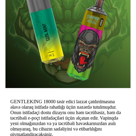
GENTLEKING 18000 təsir edici ləzzət çatdırılmasına
əlavə olaraq istifadə rahatlığı üçün nəzərdə tutulmuşdur.
Onun istifadəçi dostu dizaynı onu həm təcrübəsiz, həm də
təcrübəli e-poçt istifadəçiləri üçün əlçatan edir. Vapinqdə
yeni olmağınızdan və ya təcrübəli həvəskarınızdan asılı
olmayaraq, bu cihazın sadəliyini və etibarlılığını
qiymətləndirəcəksiniz.