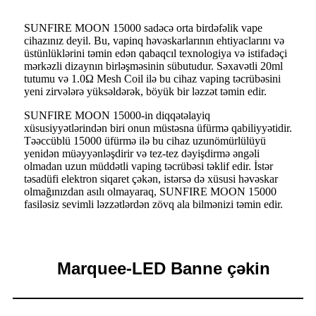
SUNFIRE MOON 15000 sadəcə orta birdəfəlik vape
cihazınız deyil. Bu, vapinq həvəskarlarının ehtiyaclarını və
üstünlüklərini təmin edən qabaqcıl texnologiya və istifadəçi
mərkəzli dizaynın birləşməsinin sübutudur. Səxavətli 20ml
tutumu və 1.0Ω Mesh Coil ilə bu cihaz vaping təcrübəsini
yeni zirvələrə yüksəldərək, böyük bir ləzzət təmin edir.
SUNFIRE MOON 15000-in diqqətəlayiq
xüsusiyyətlərindən biri onun müstəsna üfürmə qabiliyyətidir.
Təəccüblü 15000 üfürmə ilə bu cihaz uzunömürlülüyü
yenidən müəyyənləşdirir və tez-tez dəyişdirmə əngəli
olmadan uzun müddətli vaping təcrübəsi təklif edir. İstər
təsadüfi elektron siqaret çəkən, istərsə də xüsusi həvəskar
olmağınızdan asılı olmayaraq, SUNFIRE MOON 15000
fasiləsiz sevimli ləzzətlərdən zövq ala bilmənizi təmin edir.
Marquee-LED Banne çəkin