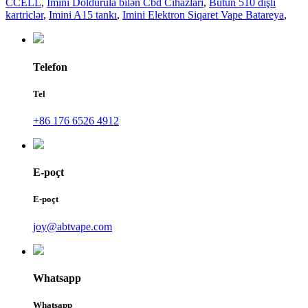
CCELL
,
Imini Doldurula bilən Cbd Cihazları
,
Bütün 510 dişli
kartriclər
,
Imini A15 tankı
,
Imini Elektron Siqaret Vape Batareya
,
Telefon
Tel
+86 176 6526 4912
E-poçt
E-poçt
joy@abtvape.com
Whatsapp
Whatsapp