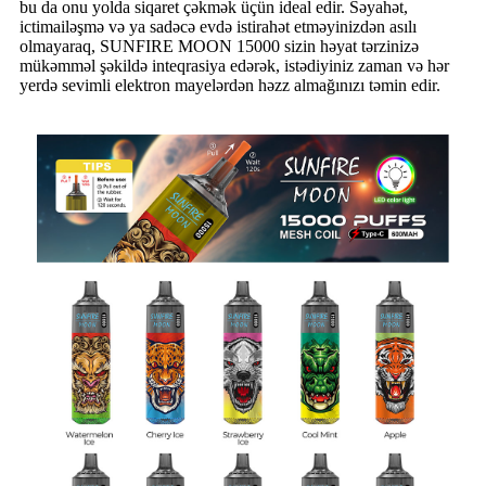
bu da onu yolda siqaret çəkmək üçün ideal edir. Səyahət,
ictimailəşmə və ya sadəcə evdə istirahət etməyinizdən asılı
olmayaraq, SUNFIRE MOON 15000 sizin həyat tərzinizə
mükəmməl şəkildə inteqrasiya edərək, istədiyiniz zaman və hər
yerdə sevimli elektron mayelərdən həzz almağınızı təmin edir.