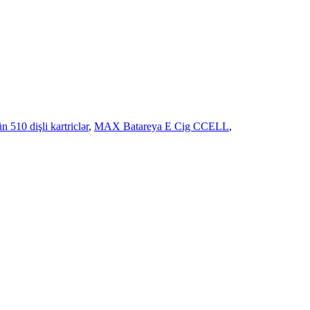
n 510 dişli kartriclər
,
MAX Batareya E Cig CCELL
,