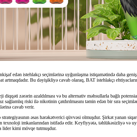
inkişaf edən istehlakçı seçimlərinə uyğunlaşma istiqamətində daha geniş 
əbat artmaqdadır. Bu dəyişikliyə cavab olaraq, BAT istehlakçı ehtiyaclar
ateji diqqəti zərərin azaldılması və bu alternativ məhsullarla bağlı potensi
z sağlamlıq riski ilə nikotinin çatdırılmasını təmin edən bir sıra seçiml
lərinə cavab verir.
rategiyasının əsas hərəkətverici qüvvəsi olmuşdur. Şirkət yanan siqaret
 texnoloji imkanlarından istifadə edir. Keyfiyyətə, təhlükəsizliyə və u
da lider kimi mövqe tutmuşdur.