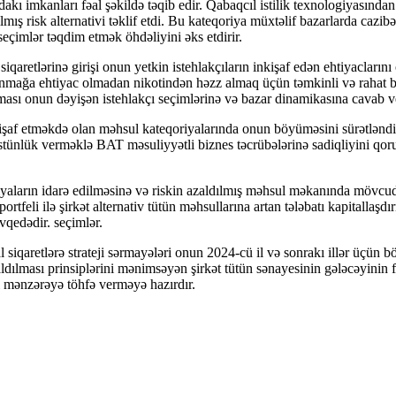
dakı imkanları fəal şəkildə təqib edir. Qabaqcıl istilik texnologiyasında
lmış risk alternativi təklif etdi. Bu kateqoriya müxtəlif bazarlarda cazi
seçimlər təqdim etmək öhdəliyini əks etdirir.
iqaretlərinə girişi onun yetkin istehlakçıların inkişaf edən ehtiyacların
yanmağa ehtiyac olmadan nikotindən həzz almaq üçün təmkinli və rahat bi
ı onun dəyişən istehlakçı seçimlərinə və bazar dinamikasına cavab ver
nkişaf etməkdə olan məhsul kateqoriyalarında onun böyüməsini sürətlənd
üstünlük verməklə BAT məsuliyyətli biznes təcrübələrinə sadiqliyini qo
iyaların idarə edilməsinə və riskin azaldılmış məhsul məkanında mövcudl
portfeli ilə şirkət alternativ tütün məhsullarına artan tələbatı kapitallaşdı
qedədir. seçimlər.
l siqaretlərə strateji sərmayələri onun 2024-cü il və sonrakı illər üçün b
aldılması prinsiplərini mənimsəyən şirkət tütün sənayesinin gələcəyinin 
yi mənzərəyə töhfə verməyə hazırdır.