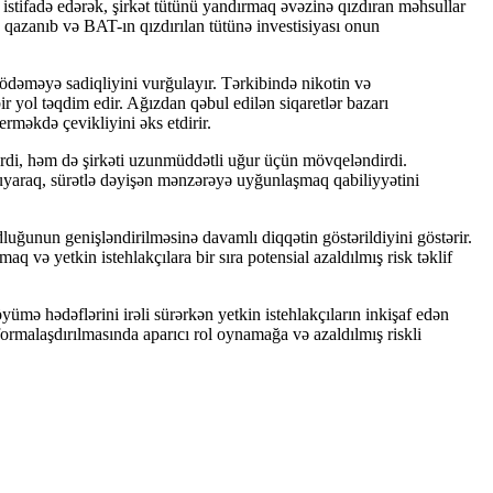
n istifadə edərək, şirkət tütünü yandırmaq əvəzinə qızdıran məhsullar
bə qazanıb və BAT-ın qızdırılan tütünə investisiyası onun
ı ödəməyə sadiqliyini vurğulayır. Tərkibində nikotin və
r yol təqdim edir. Ağızdan qəbul edilən siqaretlər bazarı
məkdə çevikliyini əks etdirir.
irdi, həm də şirkəti uzunmüddətli uğur üçün mövqeləndirdi.
ruyaraq, sürətlə dəyişən mənzərəyə uyğunlaşmaq qabiliyyətini
uğunun genişləndirilməsinə davamlı diqqətin göstərildiyini göstərir.
rmaq və yetkin istehlakçılara bir sıra potensial azaldılmış risk təklif
öyümə hədəflərini irəli sürərkən yetkin istehlakçıların inkişaf edən
formalaşdırılmasında aparıcı rol oynamağa və azaldılmış riskli