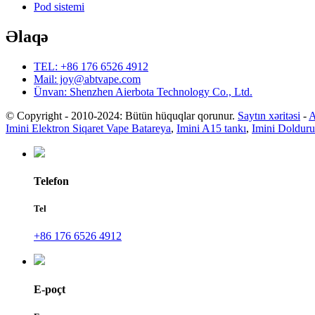
Pod sistemi
Əlaqə
TEL: +86 176 6526 4912
Mail: joy@abtvape.com
Ünvan: Shenzhen Aierbota Technology Co., Ltd.
© Copyright - 2010-2024: Bütün hüquqlar qorunur.
Saytın xəritəsi
-
A
Imini Elektron Siqaret Vape Batareya
,
Imini A15 tankı
,
Imini Dolduru
Telefon
Tel
+86 176 6526 4912
E-poçt