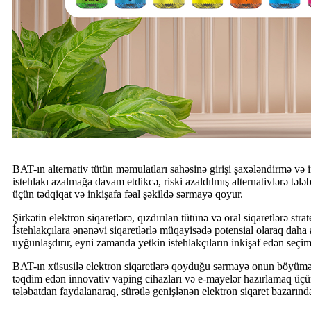
BAT-ın alternativ tütün məmulatları sahəsinə girişi şaxələndirmə və 
istehlakı azalmağa davam etdikcə, riski azaldılmış alternativlərə təl
üçün tədqiqat və inkişafa fəal şəkildə sərmayə qoyur.
Şirkətin elektron siqaretlərə, qızdırılan tütünə və oral siqaretlərə str
İstehlakçılara ənənəvi siqaretlərlə müqayisədə potensial olaraq daha a
uyğunlaşdırır, eyni zamanda yetkin istehlakçıların inkişaf edən seçim
BAT-ın xüsusilə elektron siqaretlərə qoyduğu sərmayə onun böyümə st
təqdim edən innovativ vaping cihazları və e-mayelər hazırlamaq üçün
tələbatdan faydalanaraq, sürətlə genişlənən elektron siqaret bazarın