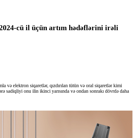
2024-cü il üçün artım hədəflərini irəli
və elektron siqaretlər, qızdırılan tütün və oral siqaretlər kimi
lərə sadiqliyi onu ilin ikinci yarısında və ondan sonrakı dövrdə daha