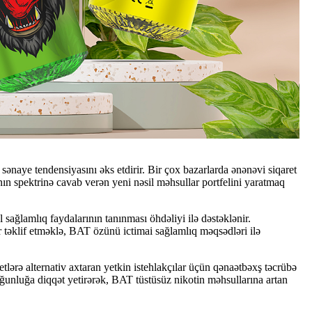
sənaye tendensiyasını əks etdirir. Bir çox bazarlarda ənənəvi siqaret
ının spektrinə cavab verən yeni nəsil məhsullar portfelini yaratmaq
al sağlamlıq faydalarının tanınması öhdəliyi ilə dəstəklənir.
ər təklif etməklə, BAT özünü ictimai sağlamlıq məqsədləri ilə
lərə alternativ axtaran yetkin istehlakçılar üçün qənaətbəxş təcrübə
yğunluğa diqqət yetirərək, BAT tüstüsüz nikotin məhsullarına artan