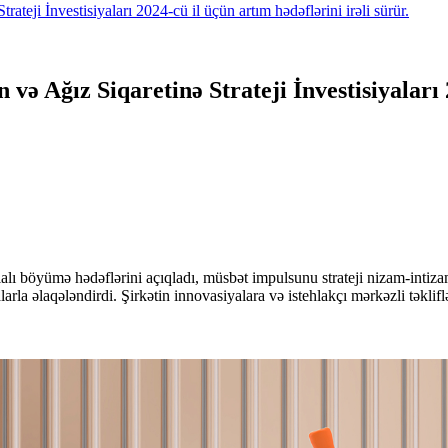
ateji İnvestisiyaları 2024-cü il üçün artım hədəflərini irəli sürür.
və Ağız Siqaretinə Strateji İnvestisiyaları 
 böyümə hədəflərini açıqladı, müsbət impulsunu strateji nizam-intizamla 
arla əlaqələndirdi. Şirkətin innovasiyalara və istehlakçı mərkəzli təklif