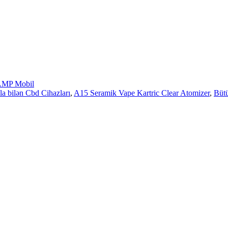
MP Mobil
la bilən Cbd Cihazları
,
A15 Seramik Vape Kartric Clear Atomizer
,
Bütü