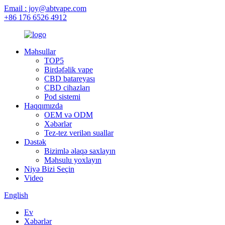
Email : joy@abtvape.com
+86 176 6526 4912
Məhsullar
TOP5
Birdəfəlik vape
CBD batareyası
CBD cihazları
Pod sistemi
Haqqımızda
OEM və ODM
Xəbərlər
Tez-tez verilən suallar
Dəstək
Bizimlə əlaqə saxlayın
Məhsulu yoxlayın
Niyə Bizi Seçin
Video
English
Ev
Xəbərlər