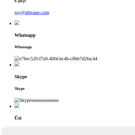
E-poçt
joy@abtvape.com
Whatsapp
Whatsapp
Skype
Skype
Üst