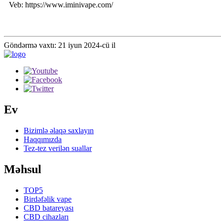
Veb: https://www.iminivape.com/
Göndərmə vaxtı: 21 iyun 2024-cü il
Ev
Bizimlə əlaqə saxlayın
Haqqımızda
Tez-tez verilən suallar
Məhsul
TOP5
Birdəfəlik vape
CBD batareyası
CBD cihazları