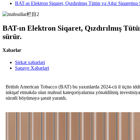
BAT-ın Elektron Siqaret, Qızdırılmış Tütün və Ağız Siqaretinə Str
BAT-ın Elektron Siqaret, Qızdırılmış Tütün 
sürür.
Xəbərlər
Şirkət xəbərləri
Sənaye Xəbərləri
British American Tobacco (BAT) bu yaxınlarda 2024-cü il üçün iddialı
inkişaf etməkdə olan məhsul kateqoriyalarına yönəldilmiş investisiyal
sürətli böyüməyə şərait yaratdı.