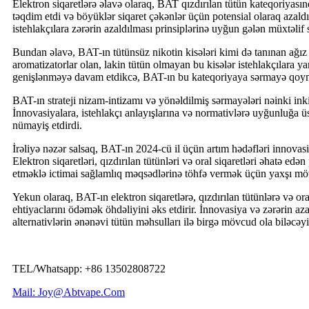
Elektron siqaretlərə əlavə olaraq, BAT qızdırılan tütün kateqoriyasın
təqdim etdi və böyüklər siqaret çəkənlər üçün potensial olaraq azaldı
istehlakçılara zərərin azaldılması prinsiplərinə uyğun gələn müxtəlif 
Bundan əlavə, BAT-ın tütünsüz nikotin kisələri kimi də tanınan ağız s
aromatizatorlar olan, lakin tütün olmayan bu kisələr istehlakçılara 
genişlənməyə davam etdikcə, BAT-ın bu kateqoriyaya sərmayə qoymas
BAT-ın strateji nizam-intizamı və yönəldilmiş sərmayələri nəinki i
İnnovasiyalara, istehlakçı anlayışlarına və normativlərə uyğunluğa 
nümayiş etdirdi.
İrəliyə nəzər salsaq, BAT-ın 2024-cü il üçün artım hədəfləri innovas
Elektron siqaretləri, qızdırılan tütünləri və oral siqaretləri əhatə edən 
etməklə ictimai sağlamlıq məqsədlərinə töhfə vermək üçün yaxşı möv
Yekun olaraq, BAT-ın elektron siqaretlərə, qızdırılan tütünlərə və ora
ehtiyaclarını ödəmək öhdəliyini əks etdirir. İnnovasiya və zərərin az
alternativlərin ənənəvi tütün məhsulları ilə birgə mövcud ola biləcə
TEL/Whatsapp: +86 13502808722
Mail: Joy@Abtvape.Com